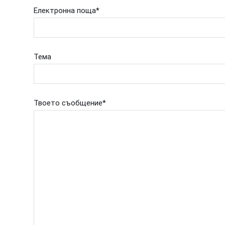
Електронна поща*
Тема
Please leave this field empty.
Твоето съобщение*